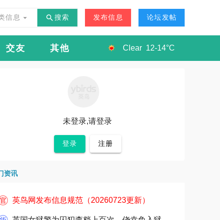
类信息
搜索
发布信息
论坛发帖
交友
其他
Clear
12
-
14°C
未登录,请登录
登录
注册
门资讯
英鸟网发布信息规范（20260723更新）
英国女狱警为囚犯查档上百次，侥幸免入狱引热议