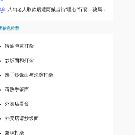
八旬老人取款后遭两贼当街“暖心”行窃，骗局被监控拍下，全城寻人
类信息推荐
·
请油包兼打杂
·
炒饭面和打杂
·
熟手炒饭面与洗碗打杂
·
请熟手饭面
·
外卖店看台
·
外卖店请炒饭面
·
兼职打杂