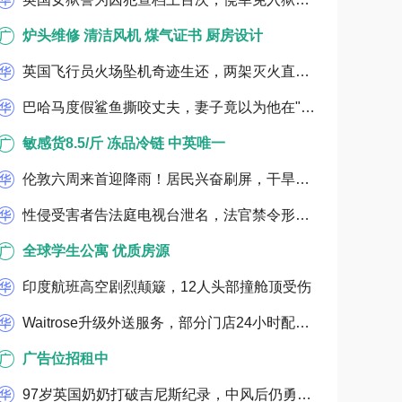
炉头维修 清洁风机 煤气证书 厨房设计
英国飞行员火场坠机奇迹生还，两架灭火直升机空中相撞
巴哈马度假鲨鱼撕咬丈夫，妻子竟以为他在"闹着玩"
敏感货8.5/斤 冻品冷链 中英唯一
伦敦六周来首迎降雨！居民兴奋刷屏，干旱仍难缓解
性侵受害者告法庭电视台泄名，法官禁令形同虚设？
全球学生公寓 优质房源
印度航班高空剧烈颠簸，12人头部撞舱顶受伤
Waitrose升级外送服务，部分门店24小时配送、最快20分钟送达
广告位招租中
97岁英国奶奶打破吉尼斯纪录，中风后仍勇闯机翼行走